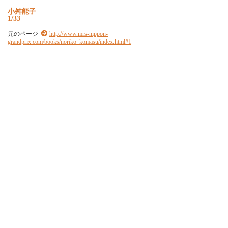
小
舛
能
子
1/33
元のページ
http://www.mrs-nippon-
grandprix.com/books/noriko_komasu/index.html#1