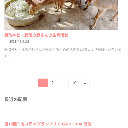
香取神社・鹿園の鹿さんの生育活動
2021年3月1日
香取神社・鹿園の鹿さんを生育するための活動を1月3日より毎週行っていま
す。
投
固
固
固
1
2
…
10
»
定
定
定
稿
ペ
ペ
ペ
の
最近の記事
ー
ー
ー
ジ
ジ
ジ
ペ
ー
ジ
第18回ミセス日本グランプリ GRAND FINAL開催