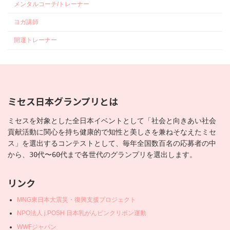
メンタルコーチ/トレーナー
ヨガ講師
開運トレーナー
ミセス日本グランプリとは
ミセスを対象とした全日本イベントとして「社会と向きあい社会
貢献活動に関心を持ち健康的で知性と美しさを兼ねそなえたミセ
ス」を選出するコンテストとして、毎年全国数百名の応募者の中
から、30代〜60代まで各世代のグランプリを選出します。
リンク
MNG東日本大震災・復興支援プロジェクト
NPO法人 j.POSH 日本乳がんピンクリボン運動
WWFジャパン